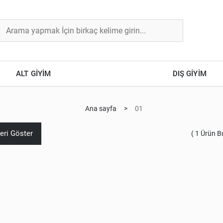
ALT GİYİM
DIŞ GİYİM
Ana sayfa
>
01
leri Göster
(
1
Ürün B