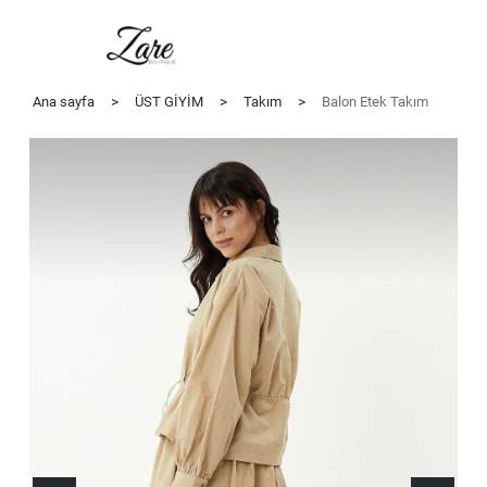
Ana sayfa
>
ÜST GİYİM
>
Takım
>
Balon Etek Takım