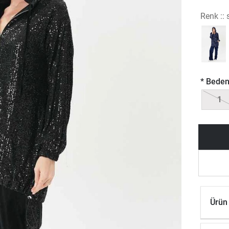
Renk ::
*
Beden
1
Ürün 