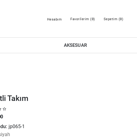
Favorilerim (
0
)
Sepetim (
0
)
Hesabım
AKSESUAR
tli Takım
00
du:
jp065-1
siyah