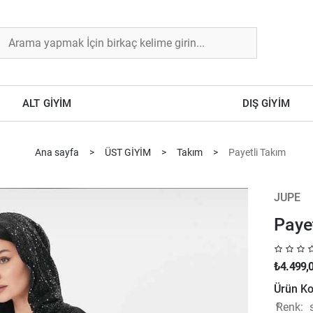
ALT GİYİM
DIŞ GİYİM
Ana sayfa
>
ÜST GİYİM
>
Takım
>
Payetli Takım
JUPE
Paye
₺4.499,
Ürün Ko
Renk: