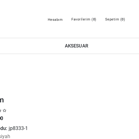
Favorilerim (
0
)
Sepetim (
0
)
Hesabım
AKSESUAR
m
00
du:
jp8333-1
siyah