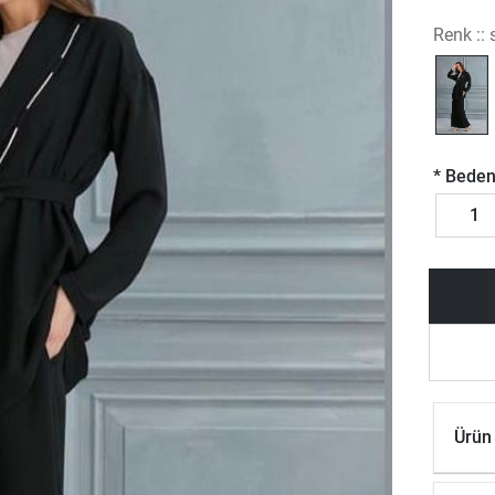
Renk ::
*
Beden
1
Ürün 